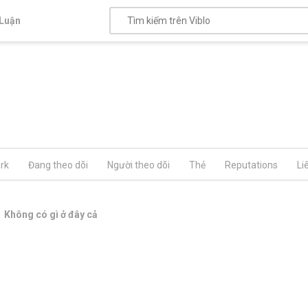
Luận
rk
Đang theo dõi
Người theo dõi
Thẻ
Reputations
Li
Không có gì ở đây cả