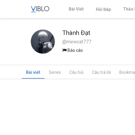
Bài Viết
Thảo 
Hỏi Đáp
Thành Đạt
@mewcat777
Báo cáo
Bài viết
Series
Câu hỏi
Câu trả lời
Bookma