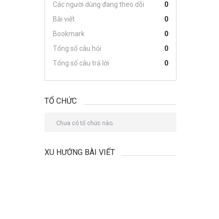
Các người dùng đang theo dõi
0
Bài viết
0
Bookmark
0
Tổng số câu hỏi
0
Tổng số câu trả lời
0
TỔ CHỨC
Chưa có tổ chức nào.
XU HƯỚNG BÀI VIẾT