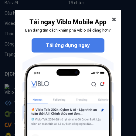
Bài viết
Tổ chức
Câu hỏi
Tags
Tải ngay Viblo Mobile App
Videos
Tác giả
Bạn đang tìm cách khám phá Viblo dễ dàng hơn?
Thảo luận
Đề xuất hệ thống
Công cụ
Machine Learning
Tải ứng dụng ngay
Trạng thái hệ thống
DỊCH VỤ
Viblo
Viblo Code
Viblo CTF
Viblo CV
Viblo Learning