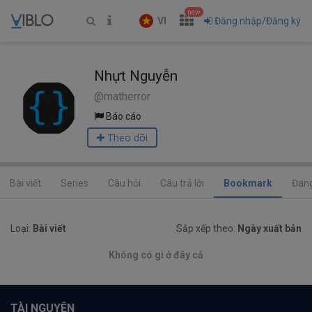
new
VI
Đăng nhập/Đăng ký
Nhựt Nguyễn
@matherror
Báo cáo
Theo dõi
Bài viết
Series
Câu hỏi
Câu trả lời
Bookmark
Đang
Loại:
Bài viết
Sắp xếp theo:
Ngày xuất bản
Không có gì ở đây cả
TÀI NGUYÊN