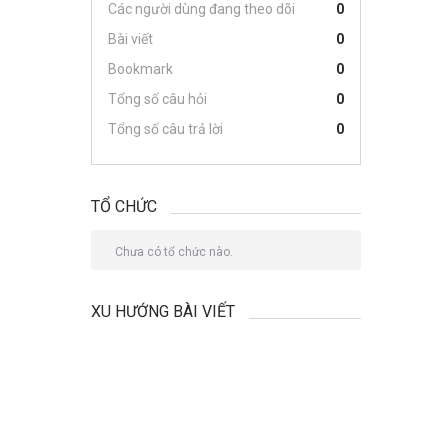
Các người dùng đang theo dõi
0
Bài viết
0
Bookmark
0
Tổng số câu hỏi
0
Tổng số câu trả lời
0
TỔ CHỨC
Chưa có tổ chức nào.
XU HƯỚNG BÀI VIẾT