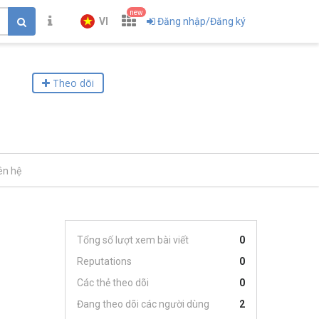
new
VI
Đăng nhập/Đăng ký
Theo dõi
ên hệ
Tổng số lượt xem bài viết
0
Reputations
0
Các thẻ theo dõi
0
Đang theo dõi các người dùng
2