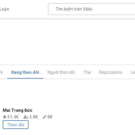
Luận
rk
Đang theo dõi
Người theo dõi
Thẻ
Reputations
Li
Mai Trung Đức
51.4K
2.8K
88
Theo dõi