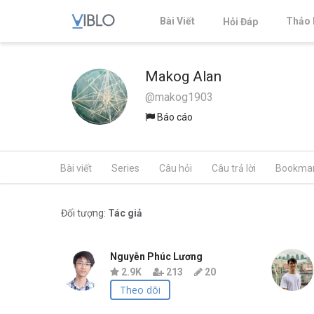
Bài Viết
Thảo 
Hỏi Đáp
Makog Alan
@makog1903
Báo cáo
Bài viết
Series
Câu hỏi
Câu trả lời
Bookma
Đối tượng:
Tác giả
Nguyễn Phúc Lương
2.9K
213
20
Theo dõi