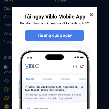
Bài viết
Tổ chức
Câu hỏi
Tags
Tải ngay Viblo Mobile App
Videos
Tác giả
Bạn đang tìm cách khám phá Viblo dễ dàng hơn?
Thảo luận
Đề xuất hệ thống
Công cụ
Machine Learning
Tải ứng dụng ngay
Trạng thái hệ thống
DỊCH VỤ
Viblo
Viblo Code
Viblo CTF
Viblo CV
Viblo Learning