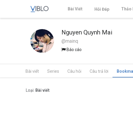
Bài Viết
Thảo 
Hỏi Đáp
Nguyen Quynh Mai
@mainq
Báo cáo
Bài viết
Series
Câu hỏi
Câu trả lời
Bookma
Loại:
Bài viết