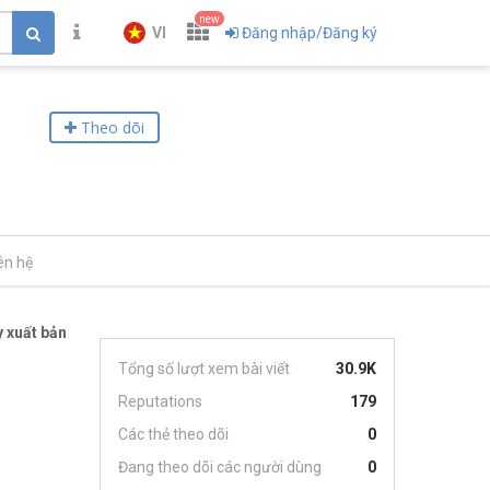
new
VI
Đăng nhập/Đăng ký
Theo dõi
ên hệ
 xuất bản
Tổng số lượt xem bài viết
30.9K
Reputations
179
Các thẻ theo dõi
0
Đang theo dõi các người dùng
0