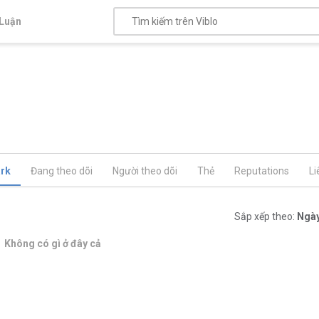
Luận
rk
Đang theo dõi
Người theo dõi
Thẻ
Reputations
Li
Sắp xếp theo:
Ngày
Không có gì ở đây cả