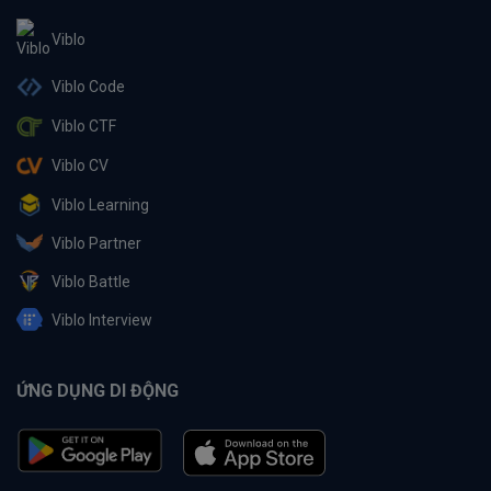
Viblo
Viblo Code
Viblo CTF
Viblo CV
Viblo Learning
Viblo Partner
Viblo Battle
Viblo Interview
ỨNG DỤNG DI ĐỘNG