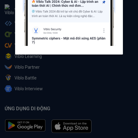
Viblo
Viblo Code
Viblo CTF
Viblo CV
Viblo Learning
Viblo Partner
Viblo Battle
Viblo Interview
ỨNG DỤNG DI ĐỘNG