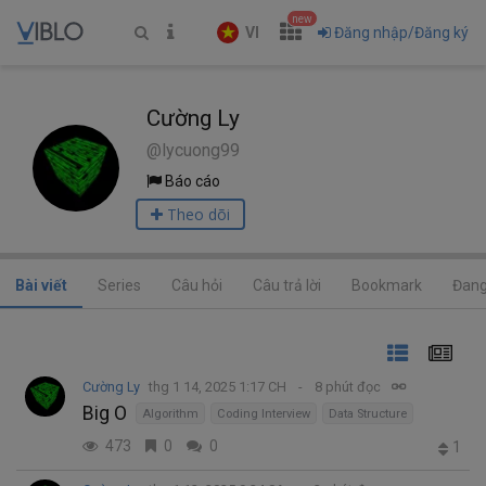
new
VI
Đăng nhập/Đăng ký
Cường Ly
@lycuong99
Báo cáo
Theo dõi
Bài viết
Series
Câu hỏi
Câu trả lời
Bookmark
Đang
Cường Ly
thg 1 14, 2025 1:17 CH
8 phút đọc
Big O
Algorithm
Coding Interview
Data Structure
473
0
0
1