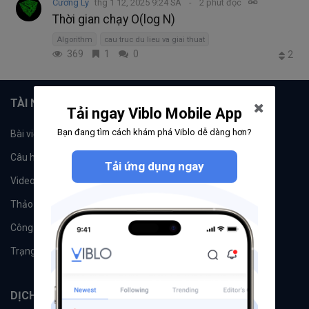
Cường Ly
thg 1 12, 2025 9:24 SA
2 phút đọc
Thời gian chạy O(log N)
Algorithm
cau truc du lieu va giai thuat
369
1
0
2
TÀI NGUYÊN
Tải ngay Viblo Mobile App
Bạn đang tìm cách khám phá Viblo dễ dàng hơn?
Bài viết
Tổ chức
Câu hỏi
Tags
Tải ứng dụng ngay
Videos
Tác giả
Thảo luận
Đề xuất hệ thống
Công cụ
Machine Learning
Trạng thái hệ thống
DỊCH VỤ