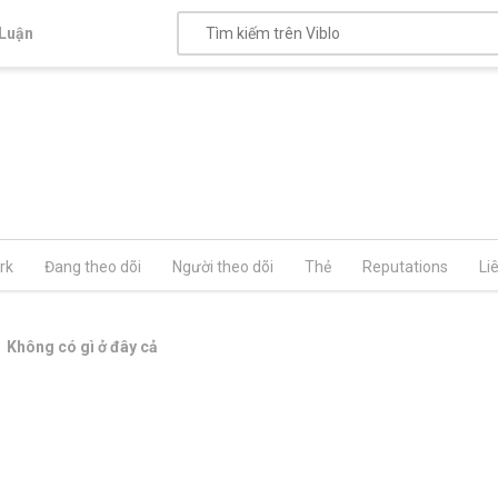
Luận
rk
Đang theo dõi
Người theo dõi
Thẻ
Reputations
Li
Không có gì ở đây cả