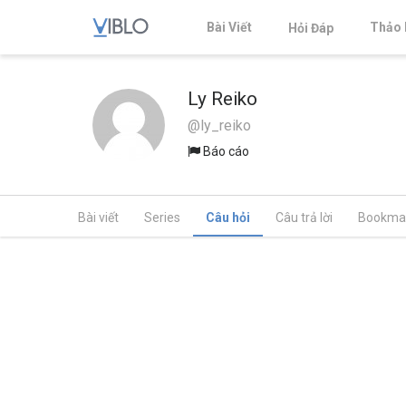
Bài Viết
Thảo 
Hỏi Đáp
Ly Reiko
@ly_reiko
Báo cáo
Bài viết
Series
Câu hỏi
Câu trả lời
Bookma