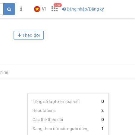
new
VI
Đăng nhập/Đăng ký
Theo dõi
ên hệ
Tổng số lượt xem bài viết
0
Reputations
2
Các thẻ theo dõi
0
Đang theo dõi các người dùng
1