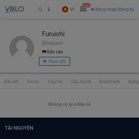
new
VI
Đăng nhập/Đăng ký
Furuichi
@lxquyen
Báo cáo
Theo dõi
Bài viết
Series
Câu hỏi
Câu trả lời
Bookmark
Đang 
Không có gì ở đây cả
TÀI NGUYÊN