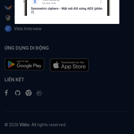
Viblo Partner
Viblo Battle
Viblo Interview
ỨNG DỤNG DI ĐỘNG
LIÊN KẾT
© 2026
Viblo
. All rights reserved.