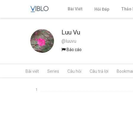
Bài Viết
Thảo 
Hỏi Đáp
Luu Vu
@luuvu
Báo cáo
Bài viết
Series
Câu hỏi
Câu trả lời
Bookma
1