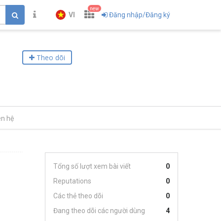
new
VI
Đăng nhập/Đăng ký
Theo dõi
ên hệ
Tổng số lượt xem bài viết
0
Reputations
0
Các thẻ theo dõi
0
Đang theo dõi các người dùng
4