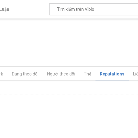
Luận
rk
Đang theo dõi
Người theo dõi
Thẻ
Reputations
Li