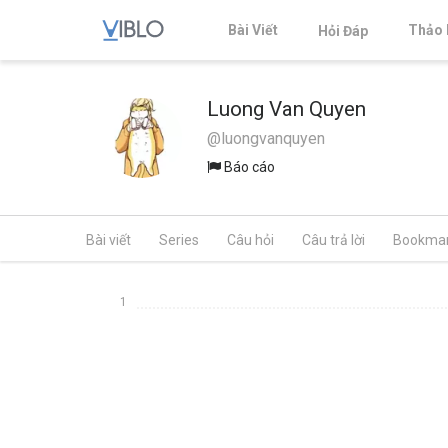
Bài Viết
Thảo 
Hỏi Đáp
Luong Van Quyen
@luongvanquyen
Báo cáo
Bài viết
Series
Câu hỏi
Câu trả lời
Bookma
1