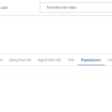
Luận
rk
Đang theo dõi
Người theo dõi
Thẻ
Reputations
Li