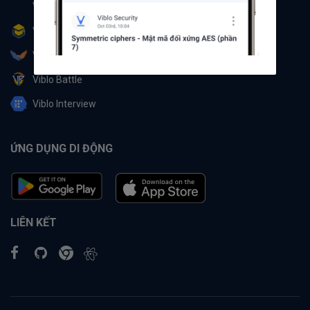
Viblo CV
Viblo Learning
Viblo Partner
Viblo Battle
Viblo Interview
ỨNG DỤNG DI ĐỘNG
LIÊN KẾT