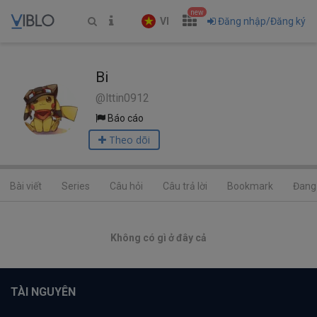
new
VI
Đăng nhập/Đăng ký
Bi
@lttin0912
Báo cáo
Theo dõi
Bài viết
Series
Câu hỏi
Câu trả lời
Bookmark
Đang 
Không có gì ở đây cả
TÀI NGUYÊN