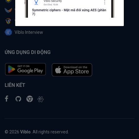
Viblo Partner
Viblo Battle
Viblo Interview
ỨNG DỤNG DI ĐỘNG
LIÊN KẾT
© 2026
Viblo
. All rights reserved.