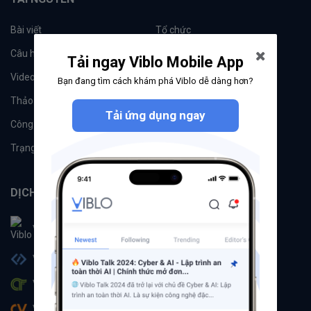
Bài viết
Tổ chức
Câu hỏi
Tags
Tải ngay Viblo Mobile App
Videos
Tác giả
Bạn đang tìm cách khám phá Viblo dễ dàng hơn?
Thảo luận
Đề xuất hệ thống
Tải ứng dụng ngay
Công cụ
Machine Learning
Trạng thái hệ thống
DỊCH VỤ
Viblo
Viblo Code
Viblo CTF
Viblo CV