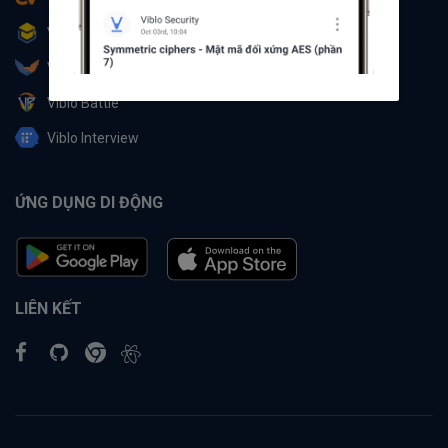
Viblo Learning
Viblo Partner
Viblo Battle
Viblo Interview
ỨNG DỤNG DI ĐỘNG
LIÊN KẾT