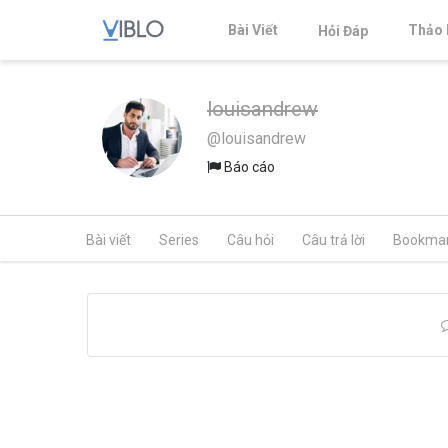
Bài Viết
Thảo 
Hỏi Đáp
louisandrew
@louisandrew
Báo cáo
Bài viết
Series
Câu hỏi
Câu trả lời
Bookma