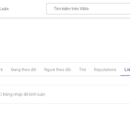
Luận
rk
Đang theo dõi
Người theo dõi
Thẻ
Reputations
Li
Đăng nhập để bình luận