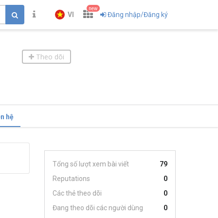
new
VI
Đăng nhập/Đăng ký
Theo dõi
ên hệ
Tổng số lượt xem bài viết
79
Reputations
0
Các thẻ theo dõi
0
Đang theo dõi các người dùng
0