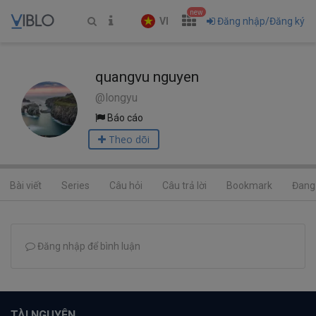
new
VI
Đăng nhập/Đăng ký
quangvu nguyen
@longyu
Báo cáo
Theo dõi
Bài viết
Series
Câu hỏi
Câu trả lời
Bookmark
Đang 
Đăng nhập để bình luận
TÀI NGUYÊN