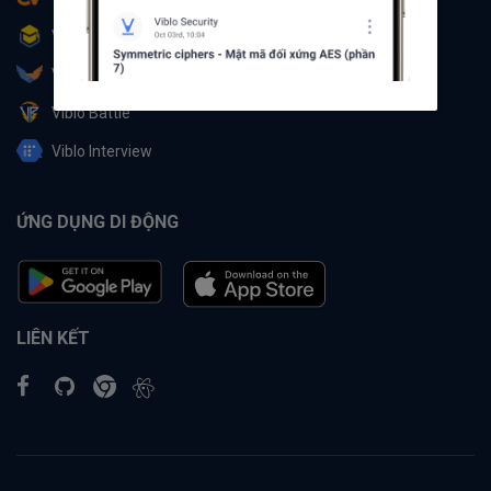
Viblo Learning
Viblo Partner
Viblo Battle
Viblo Interview
ỨNG DỤNG DI ĐỘNG
LIÊN KẾT