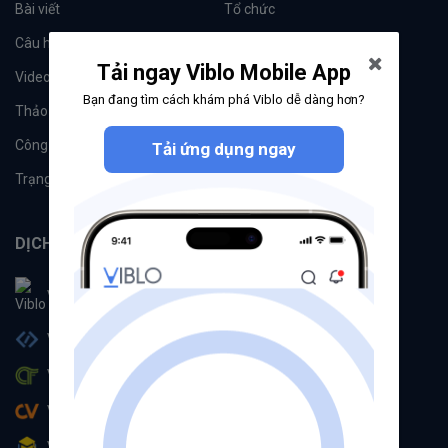
Bài viết
Tổ chức
Câu hỏi
Tags
Tải ngay Viblo Mobile App
Videos
Tác giả
Bạn đang tìm cách khám phá Viblo dễ dàng hơn?
Thảo luận
Đề xuất hệ thống
Công cụ
Machine Learning
Tải ứng dụng ngay
Trạng thái hệ thống
DỊCH VỤ
Viblo
Viblo Code
Viblo CTF
Viblo CV
Viblo Learning