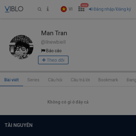
new
VI
Đăng nhập/Đăng ký
Man Tran
@llnewbiell
Báo cáo
Theo dõi
Bài viết
Series
Câu hỏi
Câu trả lời
Bookmark
Đang
Không có gì ở đây cả
TÀI NGUYÊN