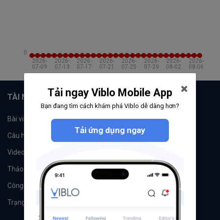
0
2026-
2026-
2026-
2026-
2026-
2026-
2026-
2026-
07-09
07-13
07-17
07-21
07-25
07-29
08-02
08-06
Tải ngay Viblo Mobile App
TÀI NGUYÊN
Bạn đang tìm cách khám phá Viblo dễ dàng hơn?
Bài viết
Tổ chức
Tải ứng dụng ngay
Câu hỏi
Tags
Videos
Tác giả
Thảo luận
Đề xuất hệ thống
Công cụ
Machine Learning
Trạng thái hệ thống