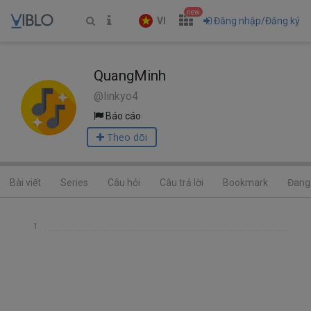
new
VI
Đăng nhập/Đăng ký
QuangMinh
@linkyo4
Báo cáo
Theo dõi
Bài viết
Series
Câu hỏi
Câu trả lời
Bookmark
Đang 
1