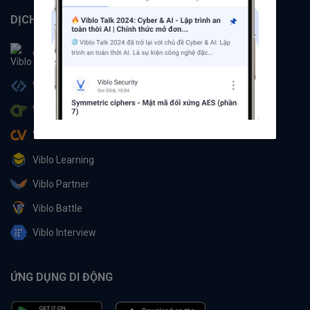
DỊCH VỤ
Viblo
Viblo Code
Viblo CTF
Viblo CV
Viblo Learning
Viblo Partner
Viblo Battle
Viblo Interview
ỨNG DỤNG DI ĐỘNG