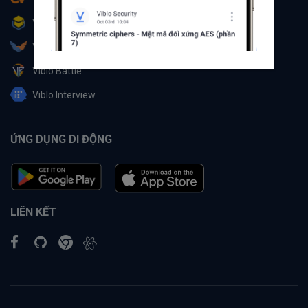
Viblo Learning
Viblo Partner
Viblo Battle
Viblo Interview
ỨNG DỤNG DI ĐỘNG
LIÊN KẾT