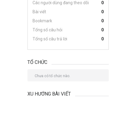
Các người dùng đang theo dõi
0
Bài viết
0
Bookmark
0
Tổng số câu hỏi
0
Tổng số câu trả lời
0
TỔ CHỨC
Chưa có tổ chức nào.
XU HƯỚNG BÀI VIẾT