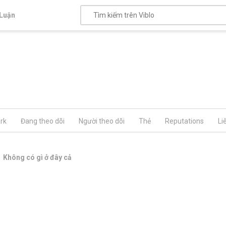
Luận
rk
Đang theo dõi
Người theo dõi
Thẻ
Reputations
Li
Không có gì ở đây cả