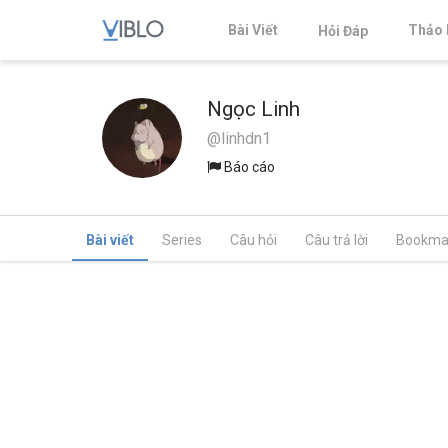
Bài Viết
Thảo 
Hỏi Đáp
Ngọc Linh
@linhdn1
Báo cáo
Bài viết
Series
Câu hỏi
Câu trả lời
Bookma