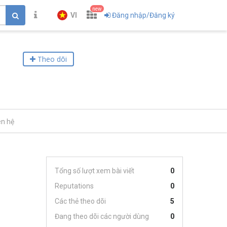
new
VI
Đăng nhập/Đăng ký
Theo dõi
ên hệ
Tổng số lượt xem bài viết
0
Reputations
0
Các thẻ theo dõi
5
Đang theo dõi các người dùng
0