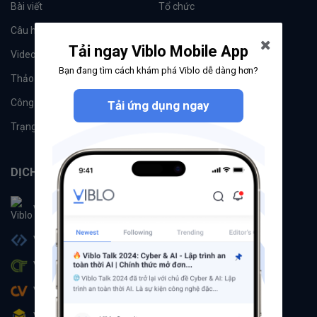
Bài viết
Tổ chức
Câu hỏi
Tags
Tải ngay Viblo Mobile App
Videos
Tác giả
Bạn đang tìm cách khám phá Viblo dễ dàng hơn?
Thảo luận
Đề xuất hệ thống
Công cụ
Machine Learning
Tải ứng dụng ngay
Trạng thái hệ thống
DỊCH VỤ
Viblo
Viblo Code
Viblo CTF
Viblo CV
Viblo Learning