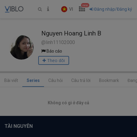
new
VI
Đăng nhập/Đăng ký
Nguyen Hoang Linh B
@linh11102000
Báo cáo
Theo dõi
Bài viết
Series
Câu hỏi
Câu trả lời
Bookmark
Đang
Không có gì ở đây cả
TÀI NGUYÊN