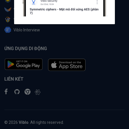
Viblo Partner
Viblo Battle
Viblo Interview
ỨNG DỤNG DI ĐỘNG
LIÊN KẾT
© 2026
Viblo
. All rights reserved.