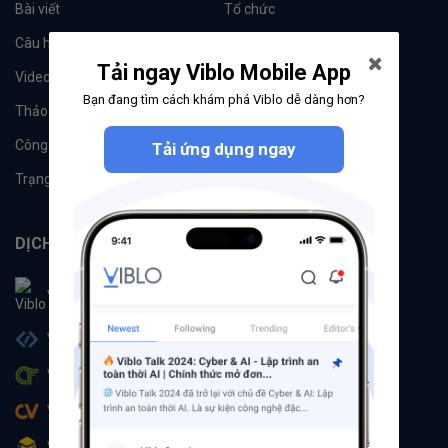
Bài viết
Tổ chức
Câu hỏi
Tags
Tải ngay Viblo Mobile App
Videos
Tác giả
Bạn đang tìm cách khám phá Viblo dễ dàng hơn?
Thảo luận
Đề xuất hệ thống
Công cụ
Machine Learning
Tải ứng dụng ngay
Trạng thái hệ thống
DỊCH VỤ
Viblo
Viblo Code
Viblo CTF
Viblo CV
Viblo Learning