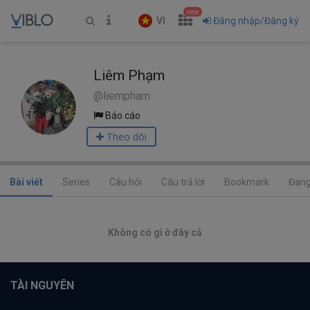
new
VI
Đăng nhập/Đăng ký
Liêm Phạm
@liempham
Báo cáo
Theo dõi
Bài viết
Series
Câu hỏi
Câu trả lời
Bookmark
Đang
Không có gì ở đây cả
TÀI NGUYÊN