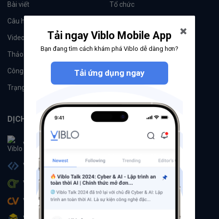
Bài viết
Tổ chức
Câu hỏi
Tags
Tải ngay Viblo Mobile App
Videos
Tác giả
Bạn đang tìm cách khám phá Viblo dễ dàng hơn?
Thảo luận
Đề xuất hệ thống
Công cụ
Machine Learning
Tải ứng dụng ngay
Trạng thái hệ thống
DỊCH VỤ
Viblo
Viblo Code
Viblo CTF
Viblo CV
Viblo Learning