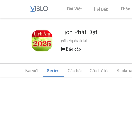
Bài Viết
Thảo 
Hỏi Đáp
Lịch Phát Đạt
@lichphatdat
Báo cáo
Bài viết
Series
Câu hỏi
Câu trả lời
Bookma