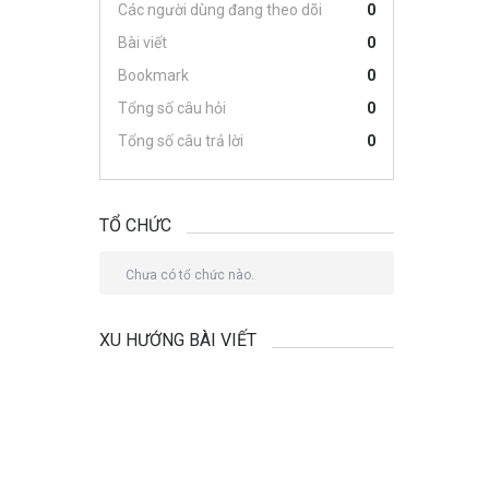
Các người dùng đang theo dõi
0
Bài viết
0
Bookmark
0
Tổng số câu hỏi
0
Tổng số câu trả lời
0
TỔ CHỨC
Chưa có tổ chức nào.
XU HƯỚNG BÀI VIẾT