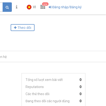
new
VI
Đăng nhập/Đăng ký
Theo dõi
ên hệ
Tổng số lượt xem bài viết
0
Reputations
0
Các thẻ theo dõi
0
Đang theo dõi các người dùng
0