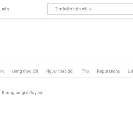
Luận
rk
Đang theo dõi
Người theo dõi
Thẻ
Reputations
Li
Không có gì ở đây cả