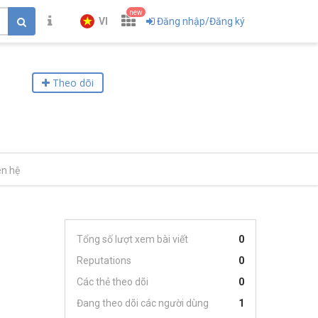
new
VI
Đăng nhập/Đăng ký
Theo dõi
ên hệ
Tổng số lượt xem bài viết
0
Reputations
0
Các thẻ theo dõi
0
Đang theo dõi các người dùng
1