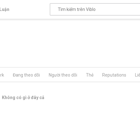
Luận
rk
Đang theo dõi
Người theo dõi
Thẻ
Reputations
Li
Không có gì ở đây cả