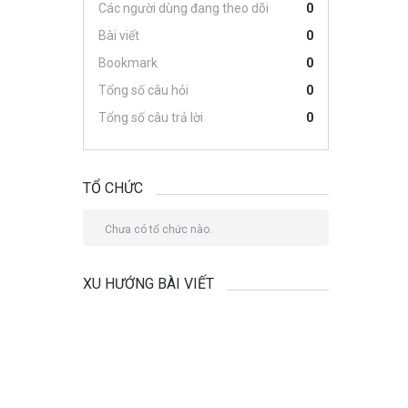
Các người dùng đang theo dõi
0
Bài viết
0
Bookmark
0
Tổng số câu hỏi
0
Tổng số câu trả lời
0
TỔ CHỨC
Chưa có tổ chức nào.
XU HƯỚNG BÀI VIẾT