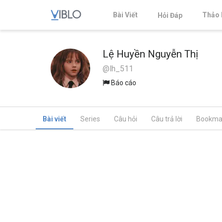
Bài Viết
Thảo 
Hỏi Đáp
Lệ Huyền Nguyễn Thị
@lh_511
Báo cáo
Bài viết
Series
Câu hỏi
Câu trả lời
Bookma