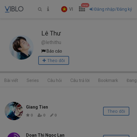
new
VI
Đăng nhập/Đăng ký
Lê Thư
@lethithu
Báo cáo
Theo dõi
Bài viết
Series
Câu hỏi
Câu trả lời
Bookmark
Đang 
Giang Tien
Theo dõi
0
0
0
Doan Thi Ngoc Lan