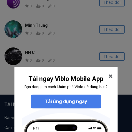
Theo dõi
0
0
0
Minh Trung
Theo dõi
0
0
0
HH C
Theo dõi
0
0
0
Tải ngay Viblo Mobile App
1
2
Bạn đang tìm cách khám phá Viblo dễ dàng hơn?
Tải ứng dụng ngay
TÀI NGUYÊN
Bài viết
Tổ chức
Câu hỏi
Tags