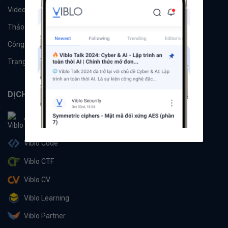
Videos
Tác giả
Thảo luận
Đề xuất hệ thống
Công cụ
Machine Learning
Trạng thái hệ thống
DỊCH VỤ
Viblo
Viblo Code
Viblo CTF
Viblo CV
Viblo Learning
Viblo Partner