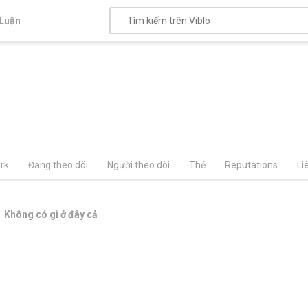
Luận
rk
Đang theo dõi
Người theo dõi
Thẻ
Reputations
Li
Không có gì ở đây cả