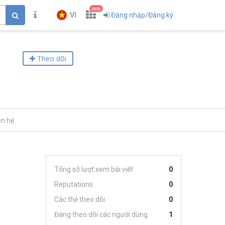
new
VI
Đăng nhập/Đăng ký
Theo dõi
ên hệ
Tổng số lượt xem bài viết
0
Reputations
0
Các thẻ theo dõi
0
Đang theo dõi các người dùng
1