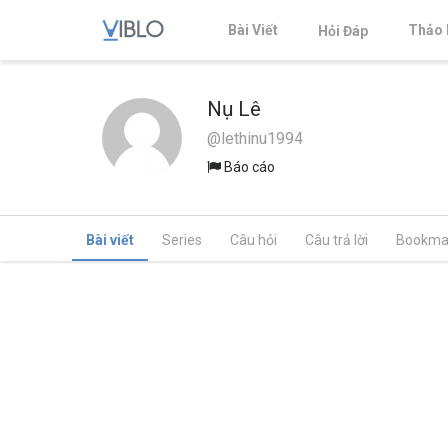
Bài Viết
Thảo 
Hỏi Đáp
Nụ Lê
@lethinu1994
Báo cáo
Bài viết
Series
Câu hỏi
Câu trả lời
Bookma