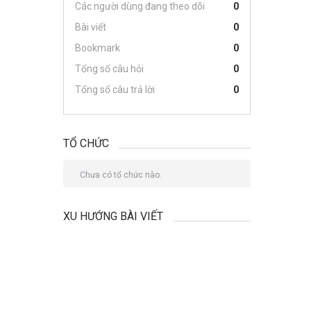
Các người dùng đang theo dõi
0
Bài viết
0
Bookmark
0
Tổng số câu hỏi
0
Tổng số câu trả lời
0
TỔ CHỨC
Chưa có tổ chức nào.
XU HƯỚNG BÀI VIẾT