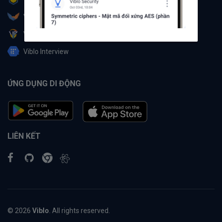
Viblo Partner
Viblo Battle
Viblo Interview
ỨNG DỤNG DI ĐỘNG
LIÊN KẾT
© 2026
Viblo
. All rights reserved.