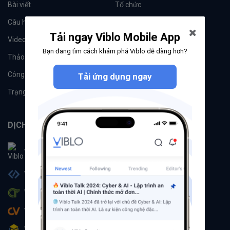
Bài viết
Tổ chức
Câu hỏi
Tags
Tải ngay Viblo Mobile App
Videos
Tác giả
Bạn đang tìm cách khám phá Viblo dễ dàng hơn?
Thảo luận
Đề xuất hệ thống
Công cụ
Machine Learning
Tải ứng dụng ngay
Trạng thái hệ thống
DỊCH VỤ
Viblo
Viblo Code
Viblo CTF
Viblo CV
Viblo Learning