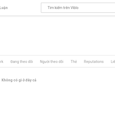
Luận
rk
Đang theo dõi
Người theo dõi
Thẻ
Reputations
Li
Không có gì ở đây cả