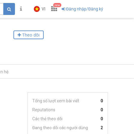
new
VI
Đăng nhập/Đăng ký
Theo dõi
ên hệ
Tổng số lượt xem bài viết
0
Reputations
0
Các thẻ theo dõi
0
Đang theo dõi các người dùng
2