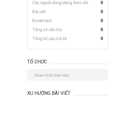
Các người dùng đang theo dõi
0
Bài viết
0
Bookmark
0
Tổng số câu hỏi
0
Tổng số câu trả lời
0
TỔ CHỨC
Chưa có tổ chức nào.
XU HƯỚNG BÀI VIẾT