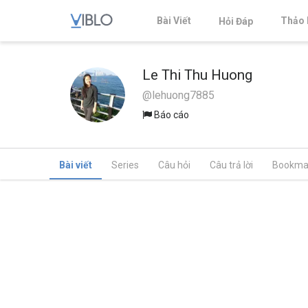
Bài Viết
Thảo 
Hỏi Đáp
Le Thi Thu Huong
@lehuong7885
Báo cáo
Bài viết
Series
Câu hỏi
Câu trả lời
Bookma