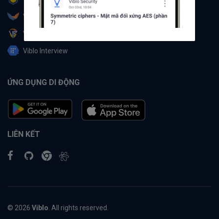
Viblo Partner
Viblo Battle
Viblo Interview
ỨNG DỤNG DI ĐỘNG
LIÊN KẾT
© 2026
Viblo
. All rights reserved.