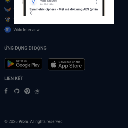
Viblo Partner
Viblo Battle
Viblo Interview
ỨNG DỤNG DI ĐỘNG
LIÊN KẾT
© 2026
Viblo
. All rights reserved.