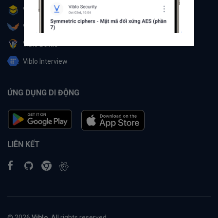
Viblo Learning
Viblo Partner
Viblo Battle
Viblo Interview
ỨNG DỤNG DI ĐỘNG
LIÊN KẾT
© 2026
Viblo
. All rights reserved.