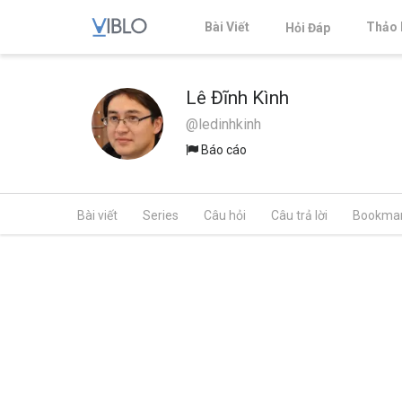
Bài Viết
Thảo 
Hỏi Đáp
Lê Đĩnh Kình
@ledinhkinh
Báo cáo
Bài viết
Series
Câu hỏi
Câu trả lời
Bookma