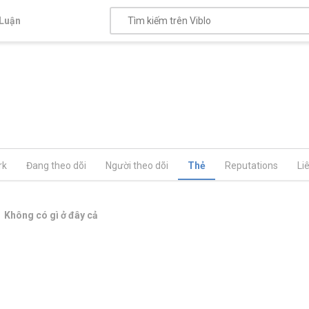
Luận
rk
Đang theo dõi
Người theo dõi
Thẻ
Reputations
Li
Không có gì ở đây cả