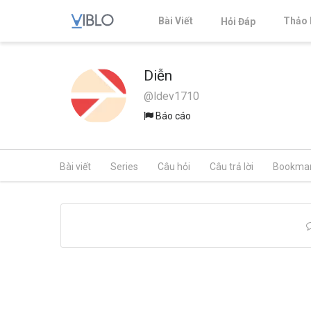
Bài Viết
Thảo 
Hỏi Đáp
Diễn
@ldev1710
Báo cáo
Bài viết
Series
Câu hỏi
Câu trả lời
Bookma