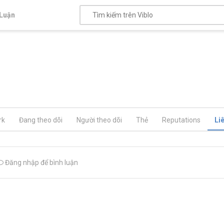
Luận
rk
Đang theo dõi
Người theo dõi
Thẻ
Reputations
Li
Đăng nhập để bình luận