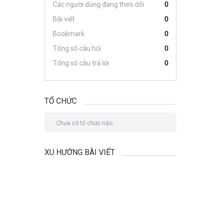
Các người dùng đang theo dõi
0
Bài viết
0
Bookmark
0
Tổng số câu hỏi
0
Tổng số câu trả lời
0
TỔ CHỨC
Chưa có tổ chức nào.
XU HƯỚNG BÀI VIẾT