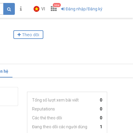
new
VI
Đăng nhập/Đăng ký
Theo dõi
ên hệ
Tổng số lượt xem bài viết
0
Reputations
0
Các thẻ theo dõi
0
Đang theo dõi các người dùng
1