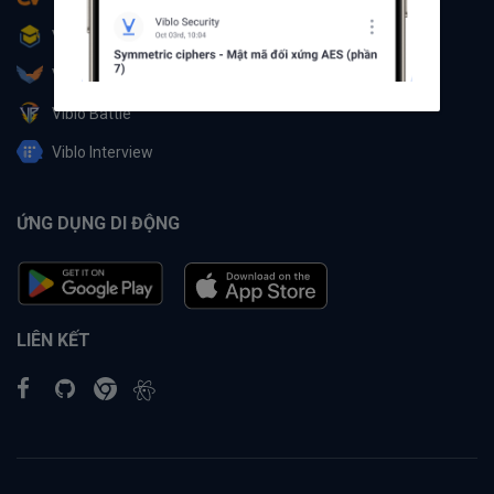
Viblo Learning
Viblo Partner
Viblo Battle
Viblo Interview
ỨNG DỤNG DI ĐỘNG
LIÊN KẾT