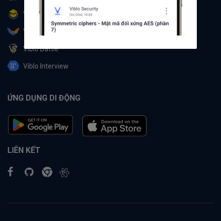
Viblo Learning
Viblo Partner
Viblo Battle
Viblo Interview
ỨNG DỤNG DI ĐỘNG
LIÊN KẾT