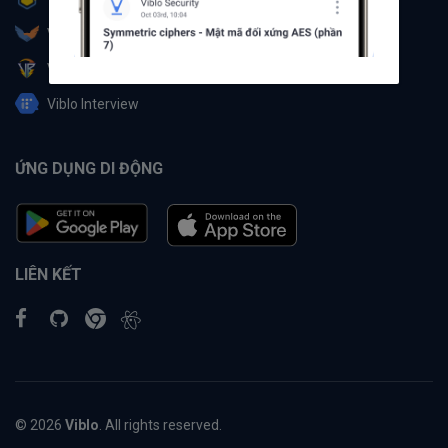
Viblo Partner
Viblo Battle
Viblo Interview
ỨNG DỤNG DI ĐỘNG
LIÊN KẾT
© 2026
Viblo
. All rights reserved.