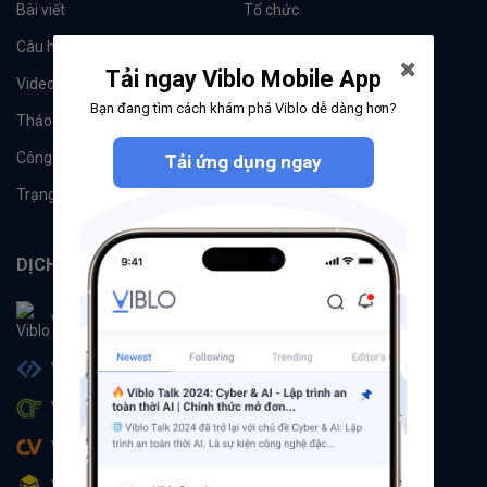
Bài viết
Tổ chức
Câu hỏi
Tags
Tải ngay Viblo Mobile App
Videos
Tác giả
Bạn đang tìm cách khám phá Viblo dễ dàng hơn?
Thảo luận
Đề xuất hệ thống
Công cụ
Machine Learning
Tải ứng dụng ngay
Trạng thái hệ thống
DỊCH VỤ
Viblo
Viblo Code
Viblo CTF
Viblo CV
Viblo Learning