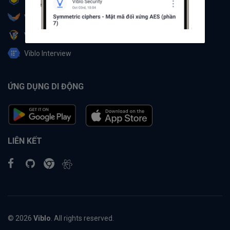
Viblo Partner
Viblo Battle
Viblo Interview
ỨNG DỤNG DI ĐỘNG
LIÊN KẾT
© 2026
Viblo
. All rights reserved.