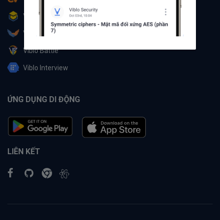
Viblo Learning
Viblo Partner
Viblo Battle
Viblo Interview
ỨNG DỤNG DI ĐỘNG
LIÊN KẾT