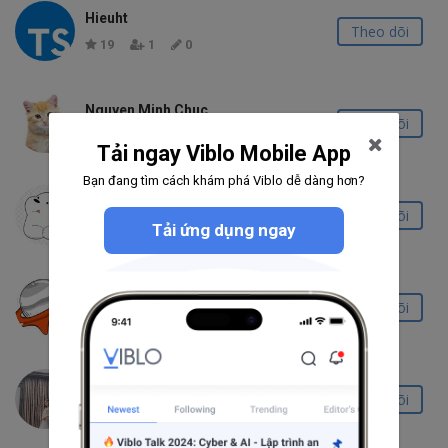
Hieuht
Theo dõi
19
1
0
Nguyen Minh Chuc
Theo dõi
236
5
22
Tải ngay Viblo Mobile App
Bạn đang tìm cách khám phá Viblo dễ dàng hơn?
Dương Hưng
Theo dõi
Tải ứng dụng ngay
0
0
0
nguyễn tùng
Theo dõi
0
0
0
jee may
Theo dõi
0
0
0