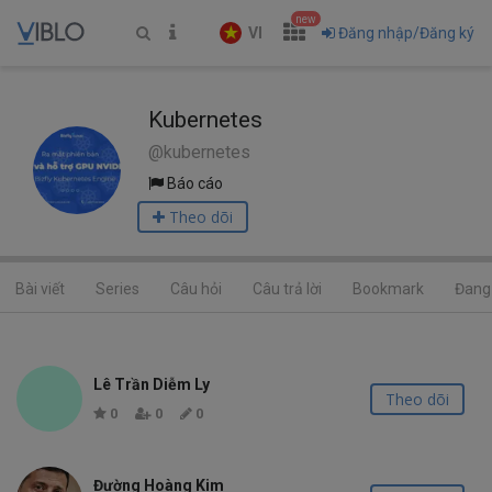
new
VI
Đăng nhập/Đăng ký
Kubernetes
@kubernetes
Báo cáo
Theo dõi
Bài viết
Series
Câu hỏi
Câu trả lời
Bookmark
Đang 
Lê Trần Diễm Ly
Theo dõi
0
0
0
Đường Hoàng Kim