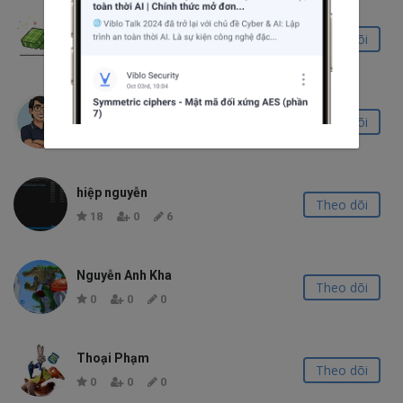
Hoang Phu LUU
Theo dõi
0
0
0
Patrick Đặng
Theo dõi
2
0
0
hiệp nguyễn
Theo dõi
18
0
6
Nguyễn Anh Kha
Theo dõi
0
0
0
Thoại Phạm
Theo dõi
0
0
0