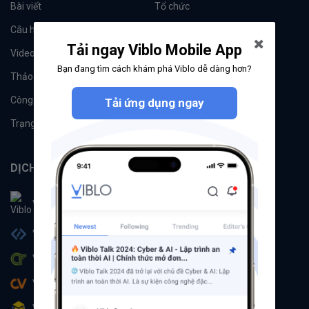
Bài viết
Tổ chức
Câu hỏi
Tags
Tải ngay Viblo Mobile App
Videos
Tác giả
Bạn đang tìm cách khám phá Viblo dễ dàng hơn?
Thảo luận
Đề xuất hệ thống
Công cụ
Machine Learning
Tải ứng dụng ngay
Trạng thái hệ thống
DỊCH VỤ
Viblo
Viblo Code
Viblo CTF
Viblo CV
Viblo Learning