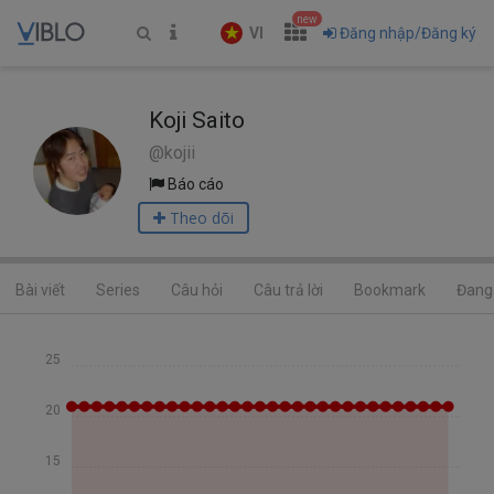
new
VI
Đăng nhập/Đăng ký
Koji Saito
@kojii
Báo cáo
Theo dõi
Bài viết
Series
Câu hỏi
Câu trả lời
Bookmark
Đang 
25
20
15