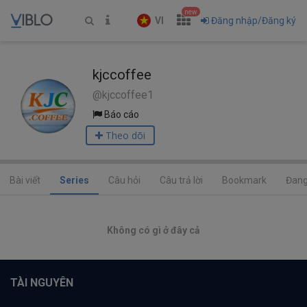
new
VI
Đăng nhập/Đăng ký
kjccoffee
@kjccoffee1
Báo cáo
Theo dõi
Bài viết
Series
Câu hỏi
Câu trả lời
Bookmark
Đang
Không có gì ở đây cả
TÀI NGUYÊN