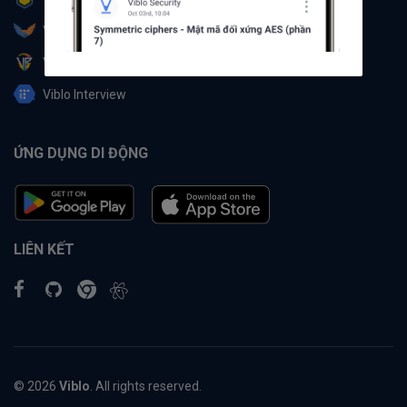
Viblo Partner
Viblo Battle
Viblo Interview
ỨNG DỤNG DI ĐỘNG
LIÊN KẾT
© 2026
Viblo
. All rights reserved.