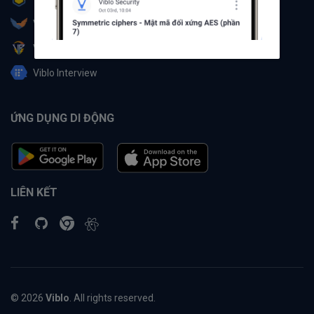
Viblo Partner
Viblo Battle
Viblo Interview
ỨNG DỤNG DI ĐỘNG
LIÊN KẾT
© 2026
Viblo
. All rights reserved.