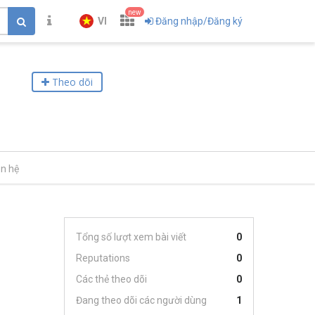
new
VI
Đăng nhập/Đăng ký
Theo dõi
ên hệ
Tổng số lượt xem bài viết
0
Reputations
0
Các thẻ theo dõi
0
Đang theo dõi các người dùng
1