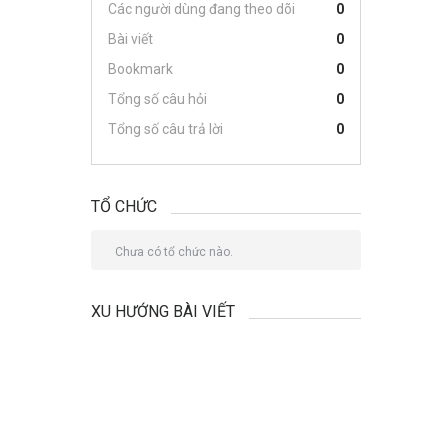
Các người dùng đang theo dõi
0
Bài viết
0
Bookmark
0
Tổng số câu hỏi
0
Tổng số câu trả lời
0
TỔ CHỨC
Chưa có tổ chức nào.
XU HƯỚNG BÀI VIẾT