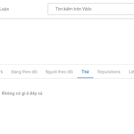
Luận
rk
Đang theo dõi
Người theo dõi
Thẻ
Reputations
Li
Không có gì ở đây cả