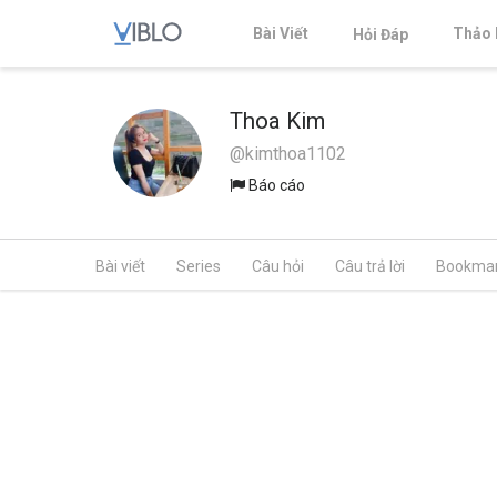
Bài Viết
Thảo 
Hỏi Đáp
Thoa Kim
@kimthoa1102
Báo cáo
Bài viết
Series
Câu hỏi
Câu trả lời
Bookma