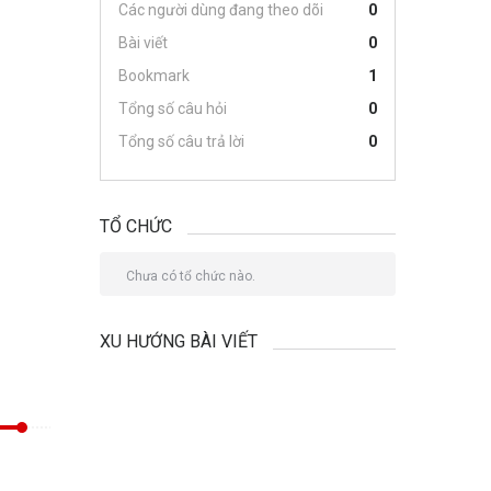
Các người dùng đang theo dõi
0
Bài viết
0
Bookmark
1
Tổng số câu hỏi
0
Tổng số câu trả lời
0
TỔ CHỨC
Chưa có tổ chức nào.
XU HƯỚNG BÀI VIẾT