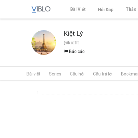
Bài Viết
Thảo 
Hỏi Đáp
Kiệt Lý
@kietlt
Báo cáo
Bài viết
Series
Câu hỏi
Câu trả lời
Bookma
1