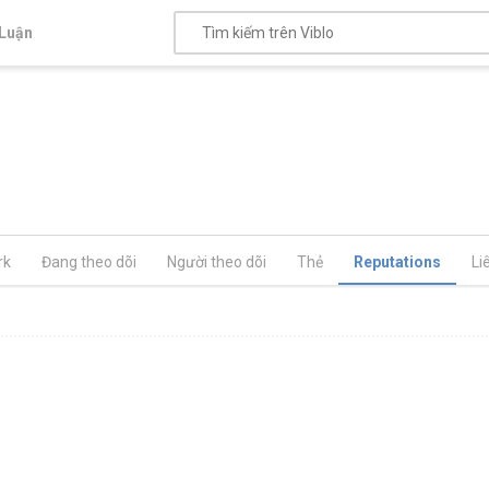
Luận
rk
Đang theo dõi
Người theo dõi
Thẻ
Reputations
Li